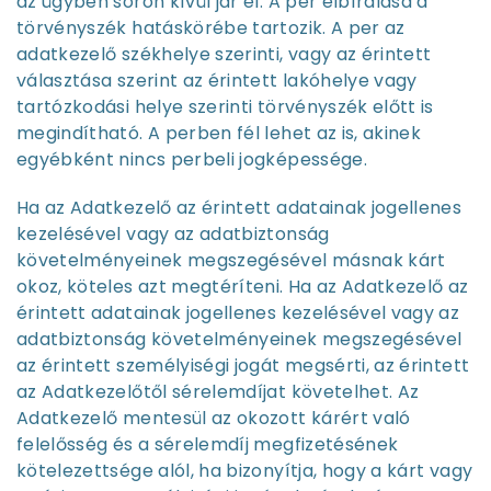
az ügyben soron kívül jár el. A per elbírálása a
törvényszék hatáskörébe tartozik. A per az
adatkezelő székhelye szerinti, vagy az érintett
választása szerint az érintett lakóhelye vagy
tartózkodási helye szerinti törvényszék előtt is
megindítható. A perben fél lehet az is, akinek
egyébként nincs perbeli jogképessége.
Ha az Adatkezelő az érintett adatainak jogellenes
kezelésével vagy az adatbiztonság
követelményeinek megszegésével másnak kárt
okoz, köteles azt megtéríteni. Ha az Adatkezelő az
érintett adatainak jogellenes kezelésével vagy az
adatbiztonság követelményeinek megszegésével
az érintett személyiségi jogát megsérti, az érintett
az Adatkezelőtől sérelemdíjat követelhet. Az
Adatkezelő mentesül az okozott kárért való
felelősség és a sérelemdíj megfizetésének
kötelezettsége alól, ha bizonyítja, hogy a kárt vagy