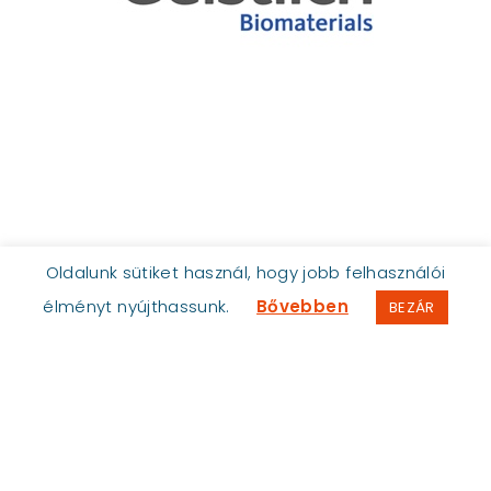
Oldalunk sütiket használ, hogy jobb felhasználói
élményt nyújthassunk.
Bővebben
BEZÁR
TrendDent
1114 Budapest, Villányi út 1.
info@trenddent.com
+36 30 145 1380