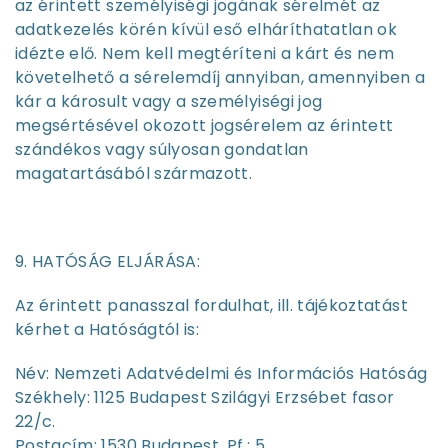
az érintett személyiségi jogának sérelmét az
adatkezelés körén kívül eső elháríthatatlan ok
idézte elő. Nem kell megtéríteni a kárt és nem
követelhető a sérelemdíj annyiban, amennyiben a
kár a károsult vagy a személyiségi jog
megsértésével okozott jogsérelem az érintett
szándékos vagy súlyosan gondatlan
magatartásából származott.
9. HATÓSÁG ELJÁRÁSA:
Az érintett panasszal fordulhat, ill. tájékoztatást
kérhet a Hatóságtól is:
Név: Nemzeti Adatvédelmi és Információs Hatóság
Székhely: 1125 Budapest Szilágyi Erzsébet fasor
22/c.
Postacím: 1530 Budapest, Pf.: 5.