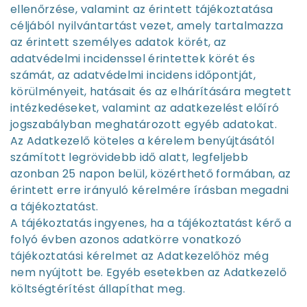
ellenőrzése, valamint az érintett tájékoztatása
céljából nyilvántartást vezet, amely tartalmazza
az érintett személyes adatok körét, az
adatvédelmi incidenssel érintettek körét és
számát, az adatvédelmi incidens időpontját,
körülményeit, hatásait és az elhárítására megtett
intézkedéseket, valamint az adatkezelést előíró
jogszabályban meghatározott egyéb adatokat.
Az Adatkezelő köteles a kérelem benyújtásától
számított legrövidebb idő alatt, legfeljebb
azonban 25 napon belül, közérthető formában, az
érintett erre irányuló kérelmére írásban megadni
a tájékoztatást.
A tájékoztatás ingyenes, ha a tájékoztatást kérő a
folyó évben azonos adatkörre vonatkozó
tájékoztatási kérelmet az Adatkezelőhöz még
nem nyújtott be. Egyéb esetekben az Adatkezelő
költségtérítést állapíthat meg.